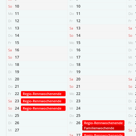
10
10
So
Mi
Mi
11
11
Mo
Do
Do
12
12
Di
Fr
Fr
13
13
Mi
Sa
Sa
14
14
Do
So
So
15
15
Fr
Mo
Mo
16
16
Sa
Di
Di
17
17
So
Mi
Mi
18
18
Mo
Do
Do
19
19
Di
Fr
Fr
20
20
Mi
Sa
Sa
21
21
Do
So
So
22
22
Fr
Regio-Rennwochenende
Mo
Mo
23
23
Sa
Regio-Rennwochenende
Di
Di
24
24
So
Regio-Rennwochenende
Mi
Mi
25
25
Mo
Do
Do
26
26
Di
Fr
Regio-Rennwochenende
Fr
Familienwochende
27
Mi
Sa
27
Sa
Regio-Rennwochenende