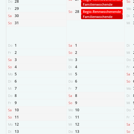
28
Do
So
Familienwochende
29
Fr
Mo
28
So
Regio-Rennwochenende
30
Sa
Di
Familienwochende
31
So
Mi
1
1
Do
Sa
Di
2
2
Fr
So
Mi
3
3
Sa
Mo
Do
4
4
So
Di
Fr
5
5
Mo
Mi
Sa
6
6
Di
Do
So
7
7
Mi
Fr
Mo
8
8
Do
Sa
Di
9
9
Fr
So
Mi
10
10
Sa
Mo
Do
11
11
So
Di
Fr
12
12
Mo
Mi
Sa
13
13
Di
Do
So