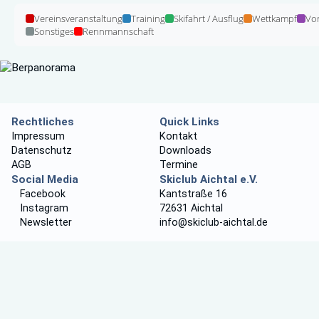
Vereinsveranstaltung
Training
Skifahrt / Ausflug
Wettkampf
Vo
Sonstiges
Rennmannschaft
Rechtliches
Quick Links
Impressum
Kontakt
Datenschutz
Downloads
AGB
Termine
Social Media
Skiclub Aichtal e.V.
Facebook
Kantstraße 16
Instagram
72631 Aichtal
Newsletter
info@skiclub-aichtal.de