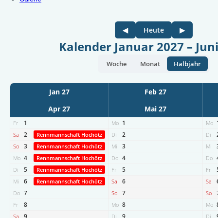
◀
Heute
▶
Kalender Januar 2027 – Jun
Woche
Monat
Halbjahr
Jan 27
Feb 27
Apr 27
Mai 27
1
1
Fr
Mo
Mo
2
2
Sa
Rennmannschaft Hochötz
Di
Di
3
3
So
Rennmannschaft Hochötz
Mi
Mi
4
4
Mo
Rennmannschaft Hochötz
Do
Do
5
5
Di
Rennmannschaft Hochötz
Fr
Fr
6
6
Mi
Rennmannschaft Hochötz
Sa
Sa
7
7
Do
So
So
8
8
Fr
Mo
Mo
9
9
Sa
Di
Di